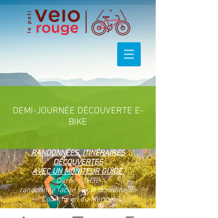
DEMI-JOURNÉE DÉCOUVERTE E-
BIKE
RANDONNÉES, ITINÉRAIRES
DÉCOUVERTES
AVEC UN MONITEUR GUIDE
Durée : 2H30
randonnée facile sur le domaine de
Courchevel ou Méribel